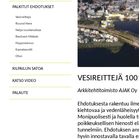
PALKITUT EHDOTUKSET
Vesireittejä
Round Here
Neljä vuodenaikaa
Resilient Mikkeli
Hippodamus
Kameleontti
Ohoi
KILPAILUN SATOA
VESIREITTEJÄ 100
KATSO VIDEO
Arkkitehtitoimisto AJAK Oy
PALAUTE
Ehdotuksesta rakentuu ilme
kiehtovaa ja vedenläheisyy
Monipuolisesti ja huolella 
poikkeuksellisen hienosti e
tunnelmiin. Ehdotuksen ansi
hyvin innostavalla tavalla e