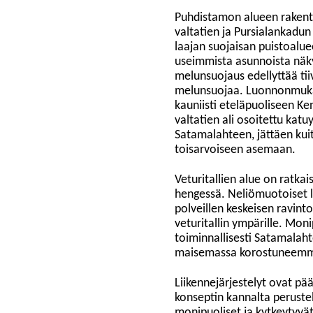
Puhdistamon alueen raken
valtatien ja Pursialankadun 
laajan suojaisan puistoalu
useimmista asunnoista näk
melunsuojaus edellyttää tiiv
melunsuojaa. Luonnonmukaise
kauniisti eteläpuoliseen K
valtatien ali osoitettu kat
Satamalahteen, jättäen kuit
toisarvoiseen asemaan.
Veturitallien alue on ratka
hengessä. Neliömuotoiset lii
polveillen keskeisen ravinto
veturitallin ympärille. Moni
toiminnallisesti Satamalahte
maisemassa korostuneemmat
Liikennejärjestelyt ovat pä
konseptin kannalta perustel
monipuoliset ja kytkeytyvä