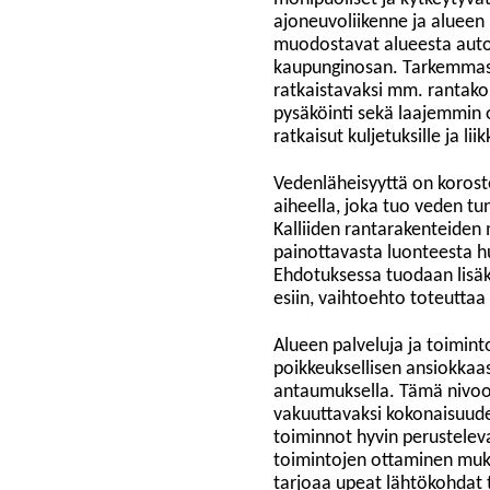
ajoneuvoliikenne ja alueen u
muodostavat alueesta auto
kaupunginosan. Tarkemmassa
ratkaistavaksi mm. rantakort
pysäköinti sekä laajemmin
ratkaisut kuljetuksille ja lii
Vedenläheisyyttä on koroste
aiheella, joka tuo veden tu
Kalliiden rantarakenteiden
painottavasta luonteesta hu
Ehdotuksessa tuodaan lisäks
esiin, vaihtoehto toteuttaa
Alueen palveluja ja toimint
poikkeuksellisen ansiokkaas
antaumuksella. Tämä nivoo
vakuuttavaksi kokonaisuudek
toiminnot hyvin perusteleva
toimintojen ottaminen muka
tarjoaa upeat lähtökohdat