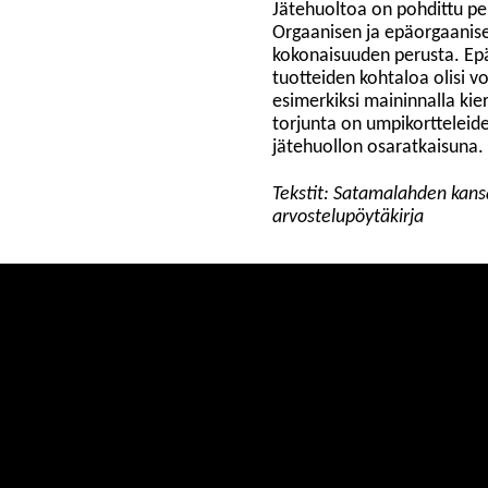
Jätehuoltoa on pohdittu per
Orgaanisen ja epäorgaanise
kokonaisuuden perusta. Ep
tuotteiden kohtaloa olisi vo
esimerkiksi maininnalla kie
torjunta on umpikortteleid
jätehuollon osaratkaisuna. 
Tekstit: Satamalahden kansa
arvostelupöytäkirja