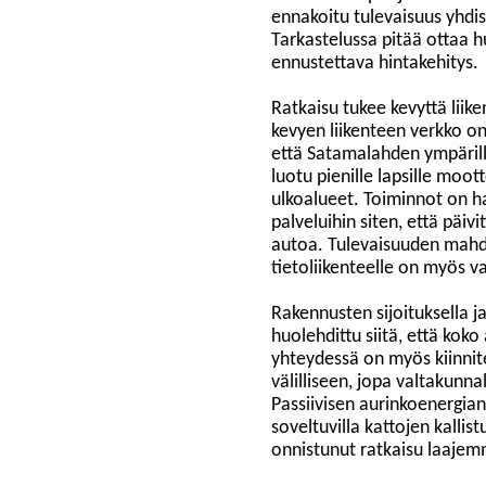
ennakoitu tulevaisuus yhdi
Tarkastelussa pitää ottaa
ennustettava hintakehitys.
Ratkaisu tukee kevyttä liike
kevyen liikenteen verkko on
että Satamalahden ympärill
luotu pienille lapsille moott
ulkoalueet. Toiminnot on h
palveluihin siten, että päiv
autoa. Tulevaisuuden mahdo
tietoliikenteelle on myös v
Rakennusten sijoituksella j
huolehdittu siitä, että kok
yhteydessä on myös kiinnite
välilliseen, jopa valtakunna
Passiivisen aurinkoenergia
soveltuvilla kattojen kallist
onnistunut ratkaisu laajem