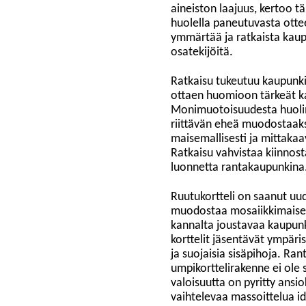
aineiston laajuus, kertoo t
huolella paneutuvasta otte
ymmärtää ja ratkaista kaup
osatekijöitä.
Ratkaisu tukeutuu kaupunki
ottaen huomioon tärkeät k
Monimuotoisuudesta huolim
riittävän eheä muodostaaks
maisemallisesti ja mittakaa
Ratkaisu vahvistaa kiinnosta
luonnetta rantakaupunkina
Ruutukortteli on saanut uu
muodostaa mosaiikkimaises
kannalta joustavaa kaupunk
korttelit jäsentävät ympäri
ja suojaisia sisäpihoja. R
umpikorttelirakenne ei ole 
valoisuutta on pyritty ans
vaihtelevaa massoittelua id