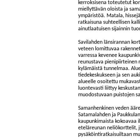
kerroksisena toteutetut ko
miellyttävän oloista ja sa
ympäristöä. Matala, hissej
ratkaisuna suhteellisen kall
ainutlaatuisen sijainnin tu
Savilahden länsirannan kort
veteen lomittuvaa rakennet
varressa kevenee kaupunkiv
reunustava pienipiirteine
kylämäistä tunnelmaa. Alue
tiedekeskukseen ja sen au
alueelle osoitettu mukavast
luontevasti liittyy keskust
muodostuvaan puistojen sa
Samanhenkinen veden ääreen
Satamalahden ja Paukkulan
kaupunkimaista kokoavaa il
eteläreunan neliökorttelit,
pysäköintiratkaisuiltaan mu