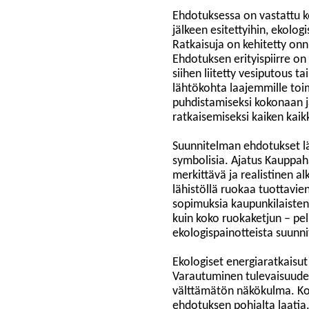
Ehdotuksessa on vastattu ko
jälkeen esitettyihin, ekolog
Ratkaisuja on kehitetty onni
Ehdotuksen erityispiirre on
siihen liitetty vesiputous 
lähtökohta laajemmille toi
puhdistamiseksi kokonaan j
ratkaisemiseksi kaiken kaik
Suunnitelman ehdotukset l
symbolisia. Ajatus Kauppaha
merkittävä ja realistinen al
lähistöllä ruokaa tuottavien 
sopimuksia kaupunkilaisten
kuin koko ruokaketjun – pe
ekologispainotteista suunni
Ekologiset energiaratkaisut o
Varautuminen tulevaisuuden
välttämätön näkökulma. Ko
ehdotuksen pohjalta laatia.